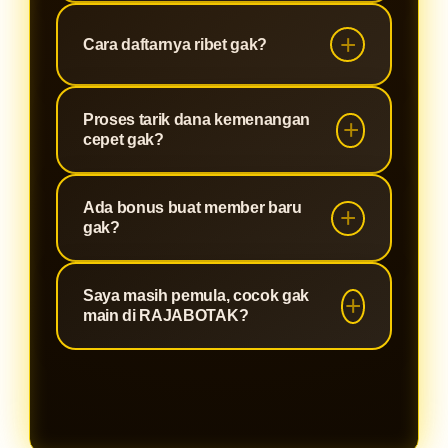
gede. Cocok buat yang mau nyoba-
Wah lengkap bro! Dari provider-
nyoba dulu sebelum jackpot besar.
provider top kayak Pragmatic, PG
Cara daftarnya ribet gak?
Soft, Habanero, sampe yang lagi
Gak ribet sama sekali. Cuma perlu
viral-viralnya. Semua slot gacor
Proses tarik dana kemenangan
beberapa menit, isi data dasar,
dengan RTP tinggi ada di sini.
cepet gak?
verifikasi dikit, langsung jadi
member dan bisa langsung spin.
Cepet bosque. Lo menang, lo tarik,
Ada bonus buat member baru
Gampang banget pokoknya.
kami proses secepat mungkin. Gak
gak?
perlu nunggu berhari-hari. Namanya
juga platform pasti bayar, masa iya
Ada dong! Member baru langsung
Saya masih pemula, cocok gak
bikin lo nunggu lama?
dapet sambutan manis berupa
main di RAJABOTAK?
bonus deposit dan promo menarik
lainnya. Lumayan banget buat
Cocok banget! Tampilannya ramah
modal awal ngejar maxwin.
pemula, cara mainnya gampang
dipahami, plus ada panduan dan
customer service yang siap bantu 24