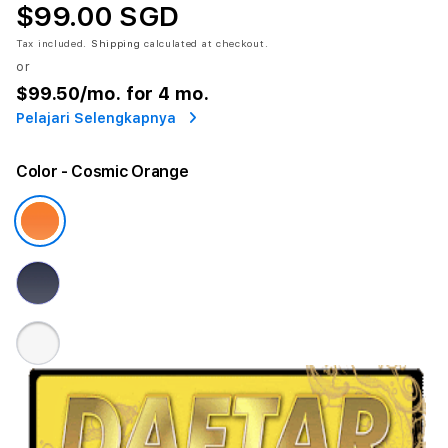
$99.00 SGD
Tax included.
Shipping
calculated at checkout.
or
$99.50
/mo. for 4 mo.
Pelajari Selengkapnya
Color
- Cosmic Orange