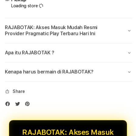
Loading store
RAJABOTAK: Akses Masuk Mudah Resmi
Provider Pragmatic Play Terbaru Hari Ini
Apa itu RAJABOTAK ?
Kenapa harus bermain di RAJABOTAK?
Share
RAJABOTAK: Akses Masuk