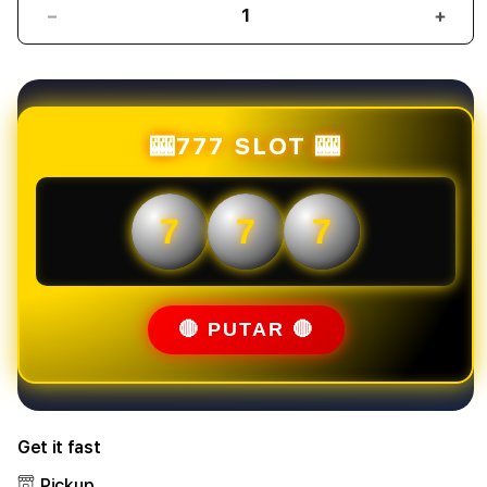
Decrease
Incr
quantity
quant
for
for
RAJABOTAK:
RAJA
Akses
Akse
Masuk
Masu
🎰777 SLOT 🎰
Mudah
Mud
Resmi
Resm
Provider
Prov
7
7
7
Pragmatic
Prag
Play
Play
Terbaru
Terb
Hari
Hari
Ini
Ini
🔴 PUTAR 🔴
Get it fast
Pickup