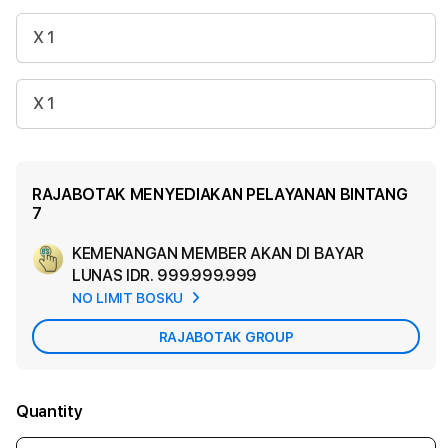
X 1
X 1
RAJABOTAK MENYEDIAKAN PELAYANAN BINTANG
7
KEMENANGAN MEMBER AKAN DI BAYAR
Ad
LUNAS
IDR. 999.999.999
App
NO LIMIT BOSKU
Car
RAJABOTAK GROUP
Quantity