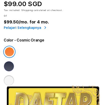
$99.00 SGD
Tax included.
Shipping
calculated at checkout.
or
$99.50
/mo. for 4 mo.
Pelajari Selengkapnya
Color
- Cosmic Orange