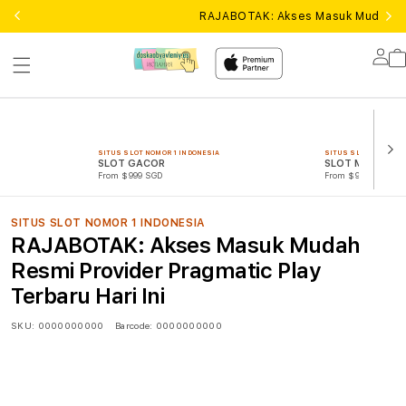
RAJABOTAK: Akses Masuk Mudah Res
Lo
in
SITUS SLOT NOMOR 1 INDONESIA
SITUS SLOT NOMOR 1
SLOT GACOR
SLOT MAXWIN
From $999 SGD
From $999 SGD
SITUS SLOT NOMOR 1 INDONESIA
RAJABOTAK: Akses Masuk Mudah
Resmi Provider Pragmatic Play
Terbaru Hari Ini
SKU:
0000000000
Barcode:
0000000000