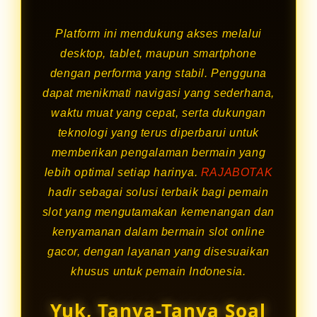
Platform ini mendukung akses melalui
desktop, tablet, maupun smartphone
dengan performa yang stabil. Pengguna
dapat menikmati navigasi yang sederhana,
waktu muat yang cepat, serta dukungan
teknologi yang terus diperbarui untuk
memberikan pengalaman bermain yang
lebih optimal setiap harinya.
RAJABOTAK
hadir sebagai solusi terbaik bagi pemain
slot yang mengutamakan kemenangan dan
kenyamanan dalam bermain slot online
gacor, dengan layanan yang disesuaikan
khusus untuk pemain Indonesia.
Yuk, Tanya-Tanya Soal