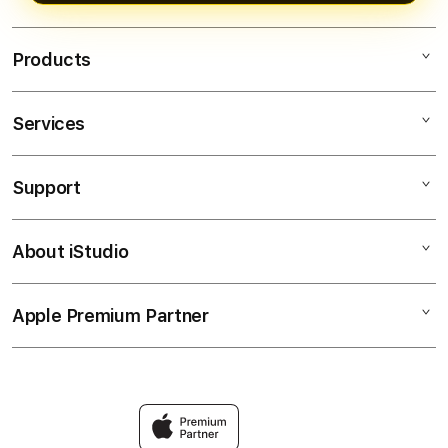
jam. Gak perlu takut salah langkah.
Products
Services
RAJABOTAK
SLOT GACOR
Support
AppleCare+
SLOT ONLINE
Corporate
PASTI BAYAR
About iStudio
My Account
Togel Online
MAXWIN
Collection & Delivery
Elush Service Provider
RTP SLOT
Apple Premium Partner
About Us
Returns & Exchanges
Financing Options
JACKPOT
Find an iStudio near you
Contact Us
Trade-in
SLOT
Why Shop at iStudio
FAQ
Traveller’s Reservation
Elush Corporate Website
Privacy Policy