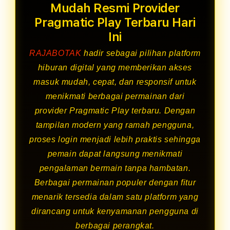
Mudah Resmi Provider
Pragmatic Play Terbaru Hari
Ini
RAJABOTAK
hadir sebagai pilihan platform
hiburan digital yang memberikan akses
masuk mudah, cepat, dan responsif untuk
menikmati berbagai permainan dari
provider Pragmatic Play terbaru. Dengan
tampilan modern yang ramah pengguna,
proses login menjadi lebih praktis sehingga
pemain dapat langsung menikmati
pengalaman bermain tanpa hambatan.
Berbagai permainan populer dengan fitur
menarik tersedia dalam satu platform yang
dirancang untuk kenyamanan pengguna di
berbagai perangkat.