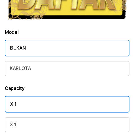
Model
BUKAN
KARLOTA
Capacity
X 1
X 1