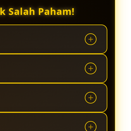
ak Salah Paham!
ng situs, ini tempatnya para pecinta slot
jelas, dan yang paling penting: semua
dal gede. Cocok buat yang mau nyoba-nyoba