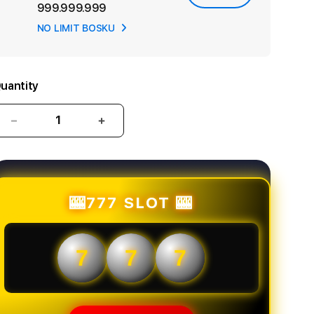
999.999.999
Care
NO LIMIT BOSKU
uantity
Decrease
Increase
quantity
quantity
for
for
RAJABOTAK:
RAJABOTAK:
Akses
Akses
Masuk
Masuk
🎰777 SLOT 🎰
Mudah
Mudah
Resmi
Resmi
Provider
Provider
7
7
7
Pragmatic
Pragmatic
Play
Play
Terbaru
Terbaru
Hari
Hari