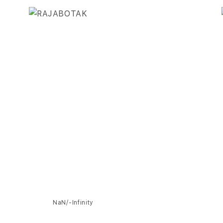
Open
media
6
in
modal
Open
of
NaN
/
-Infinity
media
8