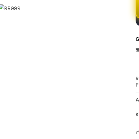
Open
media
7
in
modal
G
R
P
A
K
Open
media
9