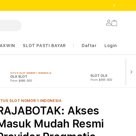
RAJABOT
Log
Cart
in
MAXWIN
SLOT PASTI BAYAR
Daftar
Login
SITUS SLOT NOMOR 1 INDONESIA
SLOT OLX
OLX SLOT
From $555 SGD
From $999 SGD
ITUS SLOT NOMOR 1 INDONESIA
RAJABOTAK: Akses
Masuk Mudah Resmi