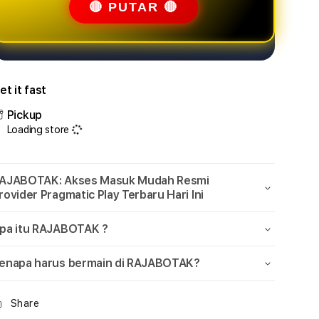
Ini
Ini
🔴 PUTAR 🔴
et it fast
Pickup
Loading store
AJABOTAK: Akses Masuk Mudah Resmi
rovider Pragmatic Play Terbaru Hari Ini
pa itu RAJABOTAK ?
enapa harus bermain di RAJABOTAK?
Share