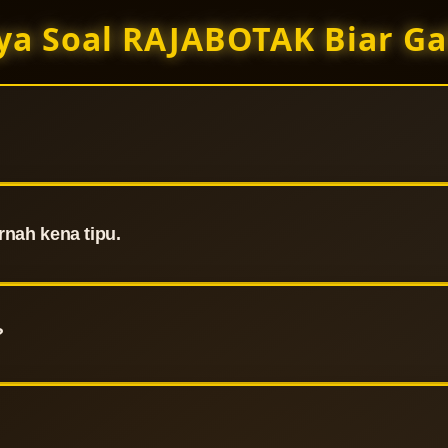
ya Soal RAJABOTAK Biar G
 gacor dan slot online yang PASTI BAYAR. Bukan sembara
rnah kena tipu.
em keamanan modern, data lo terlindungi, transaksi 
ita kabur.
?
 kantong. Lo bisa mulai main slot gacor tanpa perlu mo