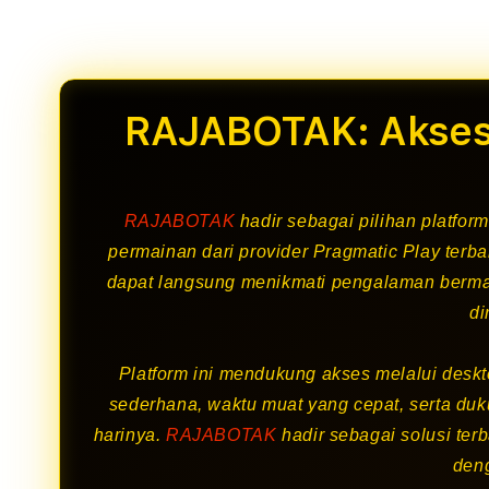
in
modal
RAJABOTAK: Akses 
RAJABOTAK
hadir sebagai pilihan platfor
permainan dari provider Pragmatic Play terb
dapat langsung menikmati pengalaman bermain
di
Platform ini mendukung akses melalui desk
sederhana, waktu muat yang cepat, serta duk
harinya.
RAJABOTAK
hadir sebagai solusi te
den