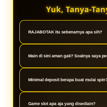
Yuk, Tanya-Tan
RAJABOTAK itu sebenarnya apa sih?
RAJABOTAK 🏆 itu platform buat main slot
yang mau sensasi maxwin tanpa drama.
Main di sini aman gak? Soalnya saya pe
Aman banget bro. RAJABOTAK pake sist
kemenangan lo dibayar penuh. Gak ada cer
Minimal deposit berapa buat mulai spin
Santai aja, deposit awal sangat ramah di
dulu sebelum jackpot besar.
Game slot apa aja yang disediain?