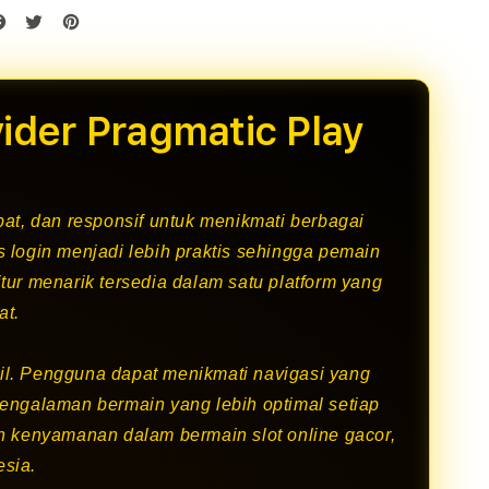
der Pragmatic Play
at, dan responsif untuk menikmati berbagai
 login menjadi lebih praktis sehingga pemain
ur menarik tersedia dalam satu platform yang
at.
il. Pengguna dapat menikmati navigasi yang
pengalaman bermain yang lebih optimal setiap
 kenyamanan dalam bermain slot online gacor,
sia.