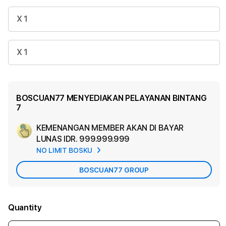
X 1
X 1
BOSCUAN77 MENYEDIAKAN PELAYANAN BINTANG
7
KEMENANGAN MEMBER AKAN DI BAYAR
Ad
LUNAS
IDR. 999.999.999
App
NO LIMIT BOSKU
Car
BOSCUAN77 GROUP
Quantity