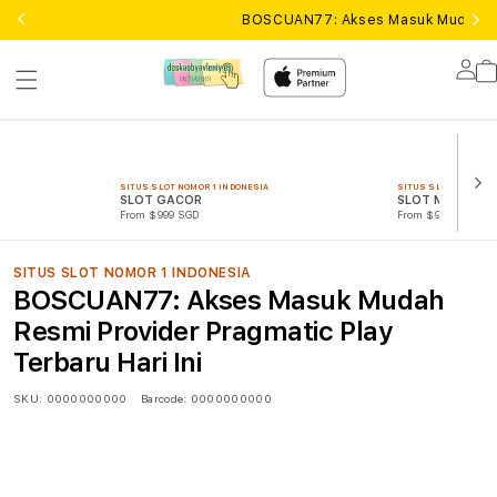
BOSCUAN77: Akses Masuk Mudah Res
Lo
in
SITUS SLOT NOMOR 1 INDONESIA
SITUS SLOT NOMOR 1
SLOT GACOR
SLOT MAXWIN
From $999 SGD
From $999 SGD
SITUS SLOT NOMOR 1 INDONESIA
BOSCUAN77: Akses Masuk Mudah
Resmi Provider Pragmatic Play
Terbaru Hari Ini
SKU:
0000000000
Barcode:
0000000000