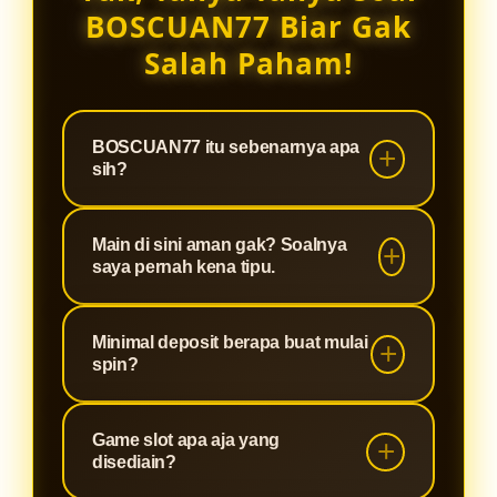
BOSCUAN77 Biar Gak
Salah Paham!
BOSCUAN77 itu sebenarnya apa
sih?
BOSCUAN77 🏆 itu platform buat
Main di sini aman gak? Soalnya
main slot gacor dan slot online yang
saya pernah kena tipu.
PASTI BAYAR. Bukan sembarang
situs, ini tempatnya para pecinta slot
Aman banget bro. BOSCUAN77
Minimal deposit berapa buat mulai
yang mau sensasi maxwin tanpa
pake sistem keamanan modern, data
spin?
drama.
lo terlindungi, transaksi jelas, dan
yang paling penting: semua
Santai aja, deposit awal sangat
Game slot apa aja yang
kemenangan lo dibayar penuh. Gak
ramah di kantong. Lo bisa mulai
disediain?
ada cerita kabur.
main slot gacor tanpa perlu modal