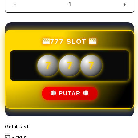
Decrease
Incr
quantity
quant
for
for
BOSCUAN77:
BOS
Akses
Akse
Masuk
Masu
🎰777 SLOT 🎰
Mudah
Mud
Resmi
Resm
Provider
Prov
7
7
7
Pragmatic
Prag
Play
Play
Terbaru
Terb
Hari
Hari
Ini
Ini
🔴 PUTAR 🔴
Get it fast
Pickup