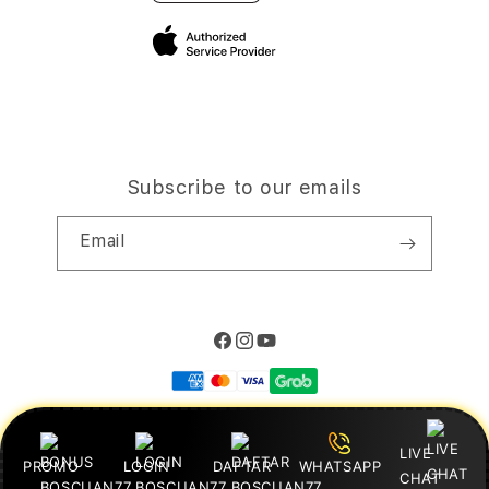
Site Terms of Use
Subscribe to our emails
Email
Facebook
Instagram
YouTube
Payment
methods
LIVE
PROMO
LOGIN
DAFTAR
WHATSAPP
© 2025,
BOSCUAN77
Powered by Shopify
CHAT