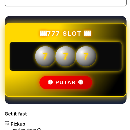
Decrease
Incr
quantity
quant
for
for
SINGASLOT:
SING
Akses
Akse
Masuk
Masu
🎰777 SLOT 🎰
Mudah
Mud
Resmi
Resm
Provider
Prov
7
7
7
Pragmatic
Prag
Play
Play
Terbaru
Terb
Hari
Hari
Ini
Ini
🔴 PUTAR 🔴
Get it fast
Pickup