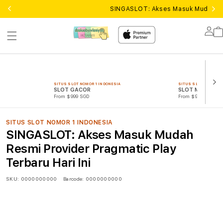
SINGASLOT: Akses Masuk Mudah Res
Lo
in
SITUS SLOT NOMOR 1 INDONESIA
SITUS SLOT NOMOR 1
SLOT GACOR
SLOT MAXWIN
From $999 SGD
From $999 SGD
SITUS SLOT NOMOR 1 INDONESIA
SINGASLOT: Akses Masuk Mudah
Resmi Provider Pragmatic Play
Terbaru Hari Ini
SKU:
0000000000
Barcode:
0000000000