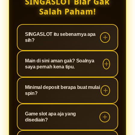
SINGASLOT Biar Gak
Salah Paham!
SINGASLOT itu sebenarnya apa
sih?
SINGASLOT 🏆 itu platform buat
Main di sini aman gak? Soalnya
main slot gacor dan slot online yang
saya pernah kena tipu.
PASTI BAYAR. Bukan sembarang
situs, ini tempatnya para pecinta slot
Aman banget bro. SINGASLOT pake
Minimal deposit berapa buat mulai
yang mau sensasi maxwin tanpa
sistem keamanan modern, data lo
spin?
drama.
terlindungi, transaksi jelas, dan yang
paling penting: semua kemenangan
Santai aja, deposit awal sangat
Game slot apa aja yang
lo dibayar penuh. Gak ada cerita
ramah di kantong. Lo bisa mulai
disediain?
kabur.
main slot gacor tanpa perlu modal
gede. Cocok buat yang mau nyoba-
Wah lengkap bro! Dari provider-