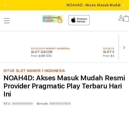
NOAH4D: Akses Masuk Mudah Resm
Lo
in
SITUS SLOT NOMOR 1 INDONESIA
SITUS SLOT NOMOR 1
SLOT GACOR
SLOT MAXWIN
From $999 SGD
From $999 SGD
SITUS SLOT NOMOR 1 INDONESIA
NOAH4D: Akses Masuk Mudah Resmi
Provider Pragmatic Play Terbaru Hari
Ini
SKU:
0000000000
Barcode:
0000000000