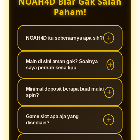
NOAH4D Biar Gak Salah
Paham!
NOAH4D itu sebenarnya apa sih?
NOAH4D 🏆 itu platform buat main
Main di sini aman gak? Soalnya
slot gacor dan slot online yang
saya pernah kena tipu.
PASTI BAYAR. Bukan sembarang
situs, ini tempatnya para pecinta slot
Aman banget bro. NOAH4D pake
Minimal deposit berapa buat mulai
yang mau sensasi maxwin tanpa
sistem keamanan modern, data lo
spin?
drama.
terlindungi, transaksi jelas, dan yang
paling penting: semua kemenangan
Santai aja, deposit awal sangat
Game slot apa aja yang
lo dibayar penuh. Gak ada cerita
ramah di kantong. Lo bisa mulai
disediain?
kabur.
main slot gacor tanpa perlu modal
gede. Cocok buat yang mau nyoba-
Wah lengkap bro! Dari provider-