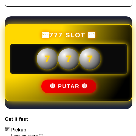
Decrease
Incr
quantity
quant
for
for
NOAH4D:
NOA
Akses
Akse
Masuk
Masu
🎰777 SLOT 🎰
Mudah
Mud
Resmi
Resm
Provider
Prov
7
7
7
Pragmatic
Prag
Play
Play
Terbaru
Terb
Hari
Hari
Ini
Ini
🔴 PUTAR 🔴
Get it fast
Pickup