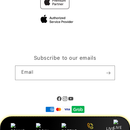
Elush Corporate Website
Privacy Policy
Site Terms of Use
Subscribe to our emails
Email
Facebook
Instagram
YouTube
Payment
methods
LIVE