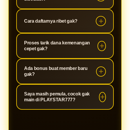
ada cerita kabur.
main slot gacor tanpa perlu modal
gede. Cocok buat yang mau nyoba-
Wah lengkap bro! Dari provider-
nyoba dulu sebelum jackpot besar.
provider top kayak Pragmatic, PG
Cara daftarnya ribet gak?
Soft, Habanero, sampe yang lagi
Gak ribet sama sekali. Cuma perlu
viral-viralnya. Semua slot gacor
Proses tarik dana kemenangan
beberapa menit, isi data dasar,
dengan RTP tinggi ada di sini.
cepet gak?
verifikasi dikit, langsung jadi
member dan bisa langsung spin.
Cepet bosque. Lo menang, lo tarik,
Ada bonus buat member baru
Gampang banget pokoknya.
kami proses secepat mungkin. Gak
gak?
perlu nunggu berhari-hari. Namanya
juga platform pasti bayar, masa iya
Ada dong! Member baru langsung
Saya masih pemula, cocok gak
bikin lo nunggu lama?
dapet sambutan manis berupa
main di PLAYSTAR777?
bonus deposit dan promo menarik
lainnya. Lumayan banget buat
Cocok banget! Tampilannya ramah
modal awal ngejar maxwin.
pemula, cara mainnya gampang
dipahami, plus ada panduan dan