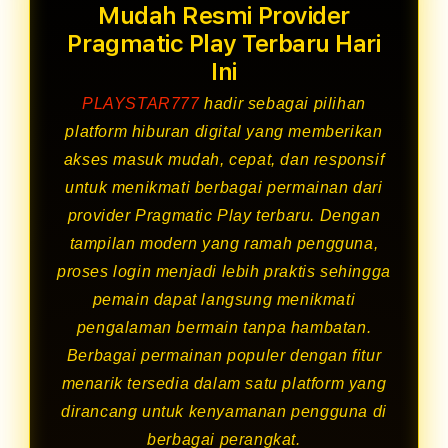
Mudah Resmi Provider
Pragmatic Play Terbaru Hari
Ini
PLAYSTAR777
hadir sebagai pilihan
platform hiburan digital yang memberikan
akses masuk mudah, cepat, dan responsif
untuk menikmati berbagai permainan dari
provider Pragmatic Play terbaru. Dengan
tampilan modern yang ramah pengguna,
proses login menjadi lebih praktis sehingga
pemain dapat langsung menikmati
pengalaman bermain tanpa hambatan.
Berbagai permainan populer dengan fitur
menarik tersedia dalam satu platform yang
dirancang untuk kenyamanan pengguna di
berbagai perangkat.