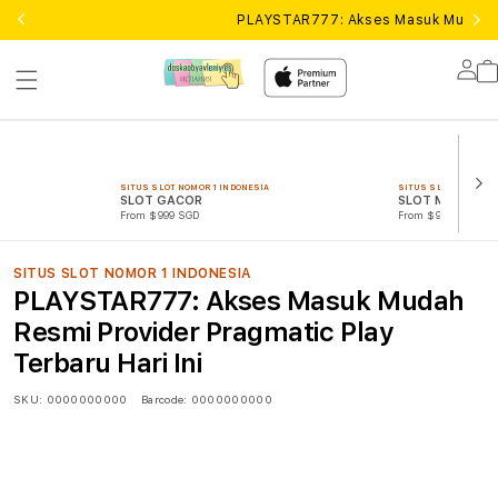
PLAYSTAR777: Akses Masuk Mudah Re
Lo
in
SITUS SLOT NOMOR 1 INDONESIA
SITUS SLOT NOMOR 1
SLOT GACOR
SLOT MAXWIN
From $999 SGD
From $999 SGD
SITUS SLOT NOMOR 1 INDONESIA
PLAYSTAR777: Akses Masuk Mudah
Resmi Provider Pragmatic Play
Terbaru Hari Ini
SKU:
0000000000
Barcode:
0000000000