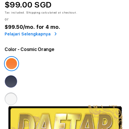
$99.00 SGD
Tax included.
Shipping
calculated at checkout.
or
$99.50
/mo. for 4 mo.
Pelajari Selengkapnya
Color
- Cosmic Orange