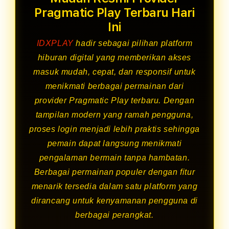
Pragmatic Play Terbaru Hari
Ini
IDXPLAY
hadir sebagai pilihan platform
hiburan digital yang memberikan akses
masuk mudah, cepat, dan responsif untuk
menikmati berbagai permainan dari
provider Pragmatic Play terbaru. Dengan
tampilan modern yang ramah pengguna,
proses login menjadi lebih praktis sehingga
pemain dapat langsung menikmati
pengalaman bermain tanpa hambatan.
Berbagai permainan populer dengan fitur
menarik tersedia dalam satu platform yang
dirancang untuk kenyamanan pengguna di
berbagai perangkat.