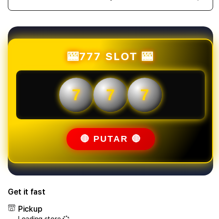
Decrease
Incr
quantity
quant
for
for
IRANTOTO:
IRAN
Akses
Akse
Masuk
Masu
🎰777 SLOT 🎰
Mudah
Mud
Resmi
Resm
Provider
Prov
7
7
7
Pragmatic
Prag
Play
Play
Terbaru
Terb
Hari
Hari
Ini
Ini
🔴 PUTAR 🔴
Get it fast
Pickup