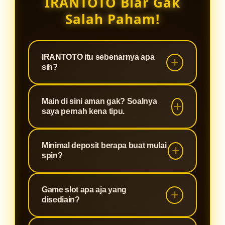
IRANTOTO Biar Gak
Salah Paham!
IRANTOTO itu sebenarnya apa
sih?
IRANTOTO 🏆 itu platform buat main
Main di sini aman gak? Soalnya
slot gacor dan slot online yang
saya pernah kena tipu.
PASTI BAYAR. Bukan sembarang
situs, ini tempatnya para pecinta slot
Aman banget bro. IRANTOTO pake
Minimal deposit berapa buat mulai
yang mau sensasi maxwin tanpa
sistem keamanan modern, data lo
spin?
drama.
terlindungi, transaksi jelas, dan yang
paling penting: semua kemenangan
Santai aja, deposit awal sangat
Game slot apa aja yang
lo dibayar penuh. Gak ada cerita
ramah di kantong. Lo bisa mulai
disediain?
kabur.
main slot gacor tanpa perlu modal
gede. Cocok buat yang mau nyoba-
Wah lengkap bro! Dari provider-