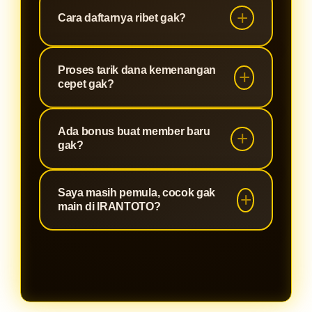
nyoba dulu sebelum jackpot besar.
provider top kayak Pragmatic, PG
Cara daftarnya ribet gak?
Soft, Habanero, sampe yang lagi
Gak ribet sama sekali. Cuma perlu
viral-viralnya. Semua slot gacor
Proses tarik dana kemenangan
beberapa menit, isi data dasar,
dengan RTP tinggi ada di sini.
cepet gak?
verifikasi dikit, langsung jadi
member dan bisa langsung spin.
Cepet bosque. Lo menang, lo tarik,
Ada bonus buat member baru
Gampang banget pokoknya.
kami proses secepat mungkin. Gak
gak?
perlu nunggu berhari-hari. Namanya
juga platform pasti bayar, masa iya
Ada dong! Member baru langsung
Saya masih pemula, cocok gak
bikin lo nunggu lama?
dapet sambutan manis berupa
main di IRANTOTO?
bonus deposit dan promo menarik
lainnya. Lumayan banget buat
Cocok banget! Tampilannya ramah
modal awal ngejar maxwin.
pemula, cara mainnya gampang
dipahami, plus ada panduan dan
customer service yang siap bantu 24