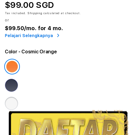
$99.00 SGD
Tax included.
Shipping
calculated at checkout.
or
$99.50
/mo. for 4 mo.
Pelajari Selengkapnya
Color
- Cosmic Orange