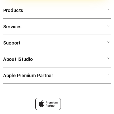
jam. Gak perlu takut salah langkah.
Products
Services
IRANTOTO
SLOT GACOR
Support
AppleCare+
SLOT ONLINE
Corporate
PASTI BAYAR
About iStudio
My Account
Togel Online
MAXWIN
Collection & Delivery
Elush Service Provider
RTP SLOT
Apple Premium Partner
About Us
Returns & Exchanges
Financing Options
JACKPOT
Find an iStudio near you
Contact Us
Trade-in
SLOT
Why Shop at iStudio
FAQ
Traveller’s Reservation
Elush Corporate Website
Privacy Policy