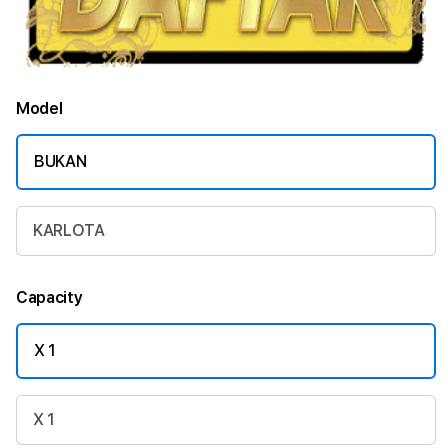
Model
BUKAN
KARLOTA
Capacity
X 1
X 1