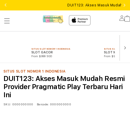
DUIT123: Akses Masuk Mudah Resm
Lo
in
SITUS SLOT NOMOR 1 INDONESIA
SITUS SLOT NOMOR 1
SLOT GACOR
SLOT MAXWIN
From $999 SGD
From $999 SGD
SITUS SLOT NOMOR 1 INDONESIA
DUIT123: Akses Masuk Mudah Resmi
Provider Pragmatic Play Terbaru Hari
Ini
SKU:
0000000000
Barcode:
0000000000