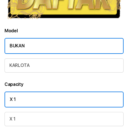
Model
BUKAN
KARLOTA
Capacity
X 1
X 1