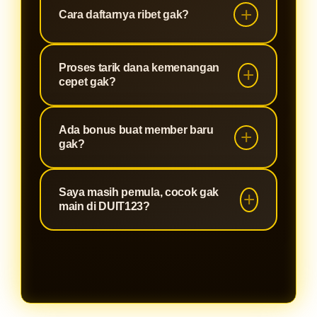
nyoba dulu sebelum jackpot besar.
provider top kayak Pragmatic, PG
Cara daftarnya ribet gak?
Soft, Habanero, sampe yang lagi
Gak ribet sama sekali. Cuma perlu
viral-viralnya. Semua slot gacor
Proses tarik dana kemenangan
beberapa menit, isi data dasar,
dengan RTP tinggi ada di sini.
cepet gak?
verifikasi dikit, langsung jadi
member dan bisa langsung spin.
Cepet bosque. Lo menang, lo tarik,
Ada bonus buat member baru
Gampang banget pokoknya.
kami proses secepat mungkin. Gak
gak?
perlu nunggu berhari-hari. Namanya
juga platform pasti bayar, masa iya
Ada dong! Member baru langsung
Saya masih pemula, cocok gak
bikin lo nunggu lama?
dapet sambutan manis berupa
main di DUIT123?
bonus deposit dan promo menarik
lainnya. Lumayan banget buat
Cocok banget! Tampilannya ramah
modal awal ngejar maxwin.
pemula, cara mainnya gampang
dipahami, plus ada panduan dan
customer service yang siap bantu 24