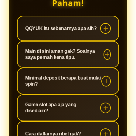
Paham!
QQYUK itu sebenarnya apa sih?
QQYUK 🏆 itu platform buat main
Main di sini aman gak? Soalnya
slot gacor dan slot online yang
saya pernah kena tipu.
PASTI BAYAR. Bukan sembarang
situs, ini tempatnya para pecinta slot
Aman banget bro. QQYUK pake
Minimal deposit berapa buat mulai
yang mau sensasi maxwin tanpa
sistem keamanan modern, data lo
spin?
drama.
terlindungi, transaksi jelas, dan yang
paling penting: semua kemenangan
Santai aja, deposit awal sangat
Game slot apa aja yang
lo dibayar penuh. Gak ada cerita
ramah di kantong. Lo bisa mulai
disediain?
kabur.
main slot gacor tanpa perlu modal
gede. Cocok buat yang mau nyoba-
Wah lengkap bro! Dari provider-
nyoba dulu sebelum jackpot besar.
provider top kayak Pragmatic, PG
Cara daftarnya ribet gak?