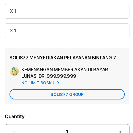
X 1
X 1
SOLIS77 MENYEDIAKAN PELAYANAN BINTANG 7
KEMENANGAN MEMBER AKAN DI BAYAR
Ad
LUNAS
IDR. 999.999.999
App
NO LIMIT BOSKU
Car
SOLIS77 GROUP
Quantity