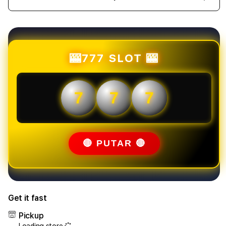
Decrease
Incr
quantity
quant
for
for
SOLIS77:
SOLI
Akses
Akse
Masuk
Masu
🎰777 SLOT 🎰
Mudah
Mud
Resmi
Resm
Provider
Prov
7
7
7
Pragmatic
Prag
Play
Play
Terbaru
Terb
Hari
Hari
Ini
Ini
🔴 PUTAR 🔴
Get it fast
Pickup