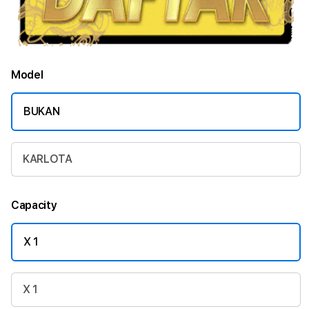
Model
BUKAN
KARLOTA
Capacity
X 1
X 1