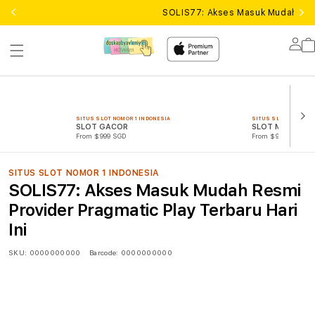
SOLIS77: Akses Masuk Mudah Resm
Lo
in
SITUS SLOT NOMOR 1 INDONESIA
SITUS SLOT NOMOR 1
SLOT GACOR
SLOT MAXWIN
From $999 SGD
From $999 SGD
SITUS SLOT NOMOR 1 INDONESIA
SOLIS77: Akses Masuk Mudah Resmi
Provider Pragmatic Play Terbaru Hari
Ini
SKU:
0000000000
Barcode:
0000000000