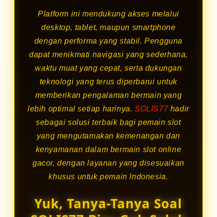
Platform ini mendukung akses melalui
desktop, tablet, maupun smartphone
dengan performa yang stabil. Pengguna
dapat menikmati navigasi yang sederhana,
waktu muat yang cepat, serta dukungan
teknologi yang terus diperbarui untuk
memberikan pengalaman bermain yang
lebih optimal setiap harinya.
SOLIS77
hadir
sebagai solusi terbaik bagi pemain slot
yang mengutamakan kemenangan dan
kenyamanan dalam bermain slot online
gacor, dengan layanan yang disesuaikan
khusus untuk pemain Indonesia.
Yuk, Tanya-Tanya Soal