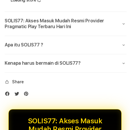
Loading store
SOLIS77: Akses Masuk Mudah Resmi Provider
Pragmatic Play Terbaru Hari Ini
Apa itu SOLIS77 ?
Kenapa harus bermain di SOLIS77?
Share
SOLIS77: Akses Masuk
Mudah Resmi Provider