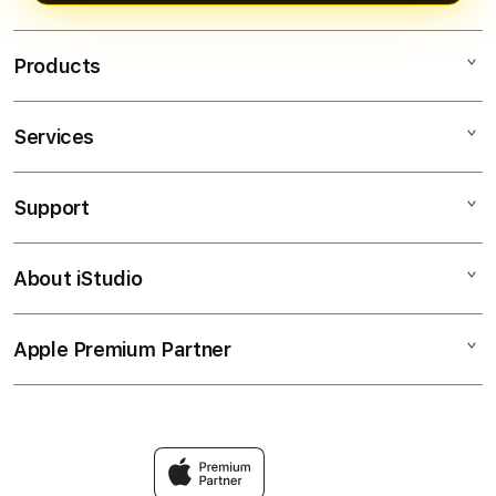
jam. Gak perlu takut salah langkah.
Products
Services
KAKEKSLOT
SLOT GACOR
Support
AppleCare+
SLOT ONLINE
Corporate
PASTI BAYAR
About iStudio
My Account
Togel Online
MAXWIN
Collection & Delivery
Elush Service Provider
RTP SLOT
Apple Premium Partner
About Us
Returns & Exchanges
Financing Options
JACKPOT
Find an iStudio near you
Contact Us
Trade-in
SLOT
Why Shop at iStudio
FAQ
Traveller’s Reservation
Elush Corporate Website
Privacy Policy