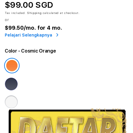
$99.00 SGD
Tax included.
Shipping
calculated at checkout.
or
$99.50
/mo. for 4 mo.
Pelajari Selengkapnya
Color
- Cosmic Orange