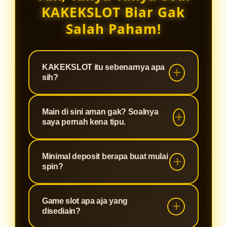
KAKEKSLOT Biar Gak
Salah Paham!
KAKEKSLOT itu sebenarnya apa
sih?
KAKEKSLOT 🏆 itu platform buat
Main di sini aman gak? Soalnya
main slot gacor dan slot online yang
saya pernah kena tipu.
PASTI BAYAR. Bukan sembarang
situs, ini tempatnya para pecinta slot
Aman banget bro. KAKEKSLOT
Minimal deposit berapa buat mulai
yang mau sensasi maxwin tanpa
pake sistem keamanan modern, data
spin?
drama.
lo terlindungi, transaksi jelas, dan
yang paling penting: semua
Santai aja, deposit awal sangat
Game slot apa aja yang
kemenangan lo dibayar penuh. Gak
ramah di kantong. Lo bisa mulai
disediain?
ada cerita kabur.
main slot gacor tanpa perlu modal