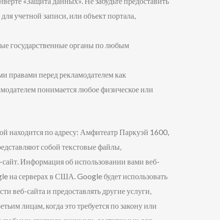
нверте «Защита данных». Не забудьте предоставить
ля учетной записи, или объект портала,
тные государственные органы по любым
ми правами перед рекламодателем как
ламодателем понимается любое физическое или
рой находится по адресу: Амфитеатр Паркуэй 1600,
едставляют собой текстовые файлы,
-сайт. Информация об использовании вами веб-
gle на серверах в США. Google будет использовать
ти веб-сайта и предоставлять другие услуги,
тьим лицам, когда это требуется по закону или