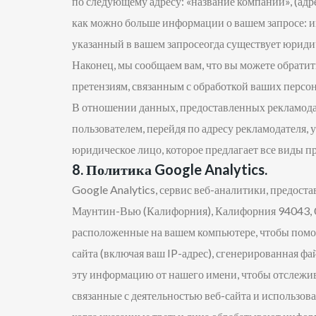
по следующему адресу: «название компании», (адр
как можно больше информации о вашем запросе: им
указанный в вашем запросеогда существует юриди
Наконец, мы сообщаем вам, что вы можете обрати
претензиям, связанным с обработкой ваших персо
В отношении данных, предоставленных рекламодат
пользователем, перейдя по адресу рекламодателя,
юридическое лицо, которое предлагает все виды п
8. Политика Google Analytics.
Google Analytics, сервис веб-аналитики, предоста
Маунтин-Вью (Калифорния), Калифорния 94043, СШ
расположенные на вашем компьютере, чтобы помоч
сайта (включая ваш IP-адрес), сгенерированная ф
эту информацию от нашего имени, чтобы отслеживат
связанные с деятельностью веб-сайта и использова