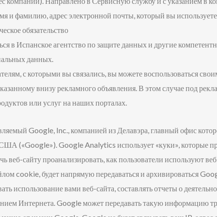
ес компании). Направлено в Сервисную службу и с указанием в ко
я и фамилию, адрес электронной почты, который вы используете д
ческое обязательство
ться в Испанское агентство по защите данных и другие компетен
нальных данных.
елям, с которыми вы связались, вы можете воспользоваться свои
 указанному внизу рекламного объявления. В этом случае под рек
родуктов или услуг на наших порталах.
вляемый Google, Inc., компанией из Делавэра, главный офис кото
А («Google»). Google Analytics использует «куки», которые пр
ь веб-сайту проанализировать, как пользователи используют веб
айлом cookie, будет напрямую передаваться и архивироваться Goo
ь использование вами веб-сайта, составлять отчеты о деятельнос
нием Интернета. Google может передавать такую ​​информацию тре