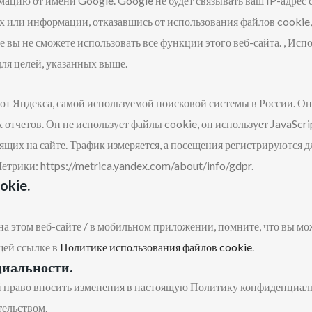
мацию от имени Google. Google не будет связывать ваш IP-адре
ых или информации, отказавшись от использования файлов cooki
е вы не сможете использовать все функции этого веб-сайта. , Испо
ля целей, указанных выше.
т Яндекса, самой используемой поисковой системы в России. Он 
отчетов. Он не использует файлы cookie, он использует JavaScri
щих на сайте. Трафик измеряется, а посещения регистрируются дл
трики: https://metrica.yandex.com/about/info/gdpr.
okie.
на этом веб-сайте / в мобильном приложении, помните, что вы м
щей ссылке в
Политике использования файлов cookie
.
циальности.
й право вносить изменения в настоящую Политику конфиденциаль
тельством.