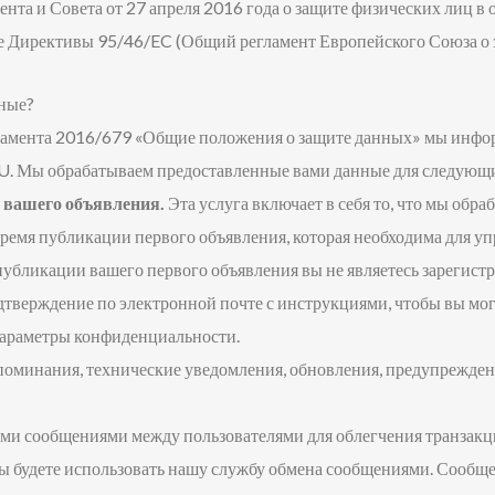
нта и Совета от 27 апреля 2016 года о защите физических лиц в
е Директивы 95/46/EC (Общий регламент Европейского Союза о 
нные?
амента 2016/679 «Общие положения о защите данных» мы информ
LU. Мы обрабатываем предоставленные вами данные для следующ
 вашего объявления.
Эта услуга включает в себя то, что мы обр
 время публикации первого объявления, которая необходима для
 публикации вашего первого объявления вы не являетесь зарегис
дтверждение по электронной почте с инструкциями, чтобы вы могл
 параметры конфиденциальности.
поминания, технические уведомления, обновления, предупрежден
ми сообщениями между пользователями для облегчения транзакц
 вы будете использовать нашу службу обмена сообщениями. Сообщ