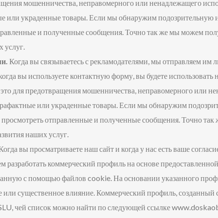
ращения мошенничества, неправомерного или ненадлежащего испо
ые или украденные товары. Если мы обнаружим подозрительную и
правленные и полученные сообщения. Точно так же мы можем по
 услуг.
и.
Когда вы связываетесь с рекламодателями, мы отправляем им
 когда вы используете контактную форму, вы будете использовать
 это для предотвращения мошенничества, неправомерного или не
нтрафактные или украденные товары. Если мы обнаружим подозрит
т просмотреть отправленные и полученные сообщения. Точно так
звития наших услуг.
Когда вы просматриваете наш сайт и когда у нас есть ваше согласие
м разработать коммерческий профиль на основе предоставленной
нную с помощью файлов cookie. На основании указанного профи
е или существенное влияние. Коммерческий профиль, созданный 
LU, чей список можно найти по следующей ссылке www.doskaobya