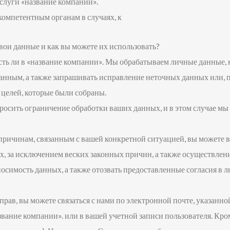
слуги «название компании».
омпетентным органам в случаях, к
свои данные и как вы можете их использовать?
сть ли в «название компании». Мы обрабатываем личные данные, к
анным, а также запрашивать исправление неточных данных или, п
 целей, которые были собраны.
осить ограничение обработки ваших данных, и в этом случае мы 
 причинам, связанным с вашей конкретной ситуацией, вы можете 
х, за исключением веских законных причин, а также осуществле
осимость данных, а также отозвать предоставленные согласия в л
прав, вы можете связаться с нами по электронной почте, указанно
ание компании». или в вашей учетной записи пользователя. Кроме